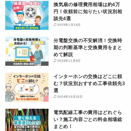
換気扇の修理費用相場は約4万
円！依頼前に知りたい状況別相
談先4選
2025年1月14日
分電盤交換の不安解消！交換時
期の判断基準と交換費用をまと
めて解説
2024年11月8日
インターホンの交換はどこに頼
む？状況別おすすめ工事依頼先3
選
2024年10月22日
電気配線工事の費用はどれぐら
い？施工内容ごとの料金相場総
まとめ！