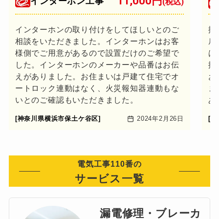
11,000円
インターホン工事
(税込)
インターホンの取り付けをしてほしいとのご
換
相談をいただきました。インターホンはお客
扇
様側でご用意があるので設置だけのご希望で
は
した。インターホンのメーカーや品番はお伝
換
えがありました。お住まいは戸建て住宅でオ
お
ートロック連動はなく、火災報知器連動もな
ま
いとのご確認もいただきました。
あ
[神奈川県横浜市保土ケ谷区]
2024年2月26日
[
電気工事110番の
サービス一覧
漏電修理・ブレーカ