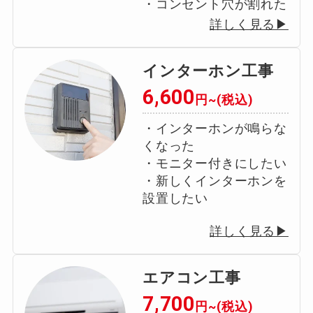
・コンセント穴が割れた
詳しく見る▶
インターホン工事
6,600
円~(税込)
・インターホンが鳴らな
くなった
・モニター付きにしたい
・新しくインターホンを
設置したい
詳しく見る▶
エアコン工事
0120-949-205
7,700
円~(税込)