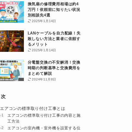
換気扇の修理費用相場は約4
万円！依頼前に知りたい状況
別相談先4選
2025年1月14日
LANケーブルを自力配線！失
敗しない方法と業者に依頼す
るメリット
2025年1月14日
分電盤交換の不安解消！交換
時期の判断基準と交換費用を
まとめて解説
2024年11月8日
目次
エアコンの標準取り付け工事とは
エアコンの標準取り付け工事の内容と施
工方法
エアコンの室内機・室外機を設置する位