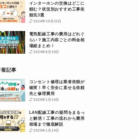
インターホンの交換はどこに
頼む？状況別おすすめ工事依
頼先3選
2024年10月22日
電気配線工事の費用はどれぐ
らい？施工内容ごとの料金相
場総まとめ！
2024年8月19日
新着記事
コンセント修理は業者依頼が
確実！早く安全に直せる依頼
先と修理費用
2025年1月14日
LAN配線工事の疑問をまるっ
と解消！工事の流れから費用
相場まで徹底解説
2025年1月14日