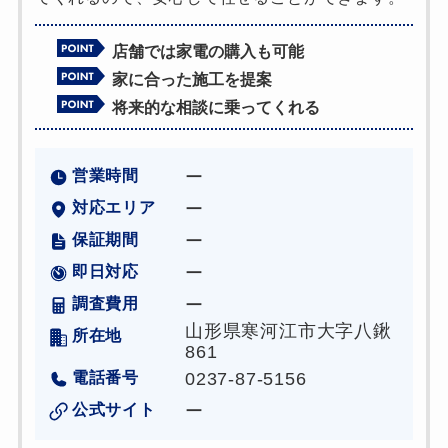
店舗では家電の購入も可能
家に合った施工を提案
将来的な相談に乗ってくれる
営業時間
ー
対応エリア
ー
保証期間
ー
即日対応
ー
調査費用
ー
山形県寒河江市大字八鍬
所在地
861
電話番号
0237-87-5156
公式サイト
ー