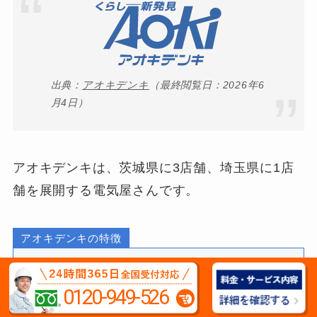
出典：
アオキデンキ
（最終閲覧日：2026年6
月4日）
アオキデンキは、茨城県に3店舗、埼玉県に1店
舗を展開する電気屋さんです。
アオキデンキの特徴
茨城県に3店舗展開
0120-949-526
地域密着で親切サポート