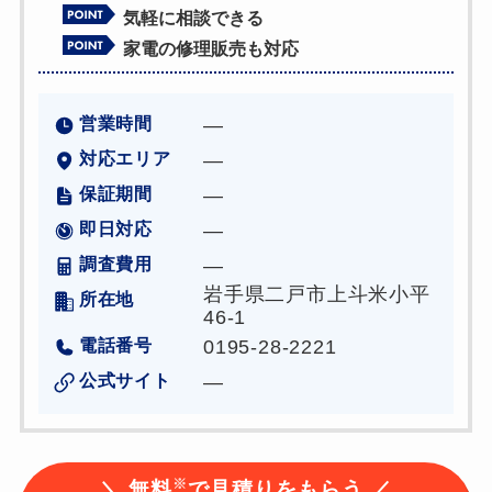
気軽に相談できる
家電の修理販売も対応
営業時間
―
対応エリア
―
保証期間
―
即日対応
―
調査費用
―
岩手県二戸市上斗米小平
所在地
46-1
電話番号
0195-28-2221
公式サイト
―
※
＼ 無料
で見積りをもらう ／