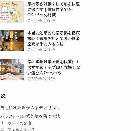
窓の寒さ対策をして冬を快適
に過ごす｜賃貸住宅でも
OK！5つの対策
2025年1月14日
本当に効果的な窓断熱を徹底
検証！費用を抑えて暖か極楽
空間が手に入る方法
2024年12月2日
窓の遮熱対策で夏を快適に！
おすすめトップ10と後悔しな
い選び方7つのコツ
2024年12月2日
目次
自宅に紫外線が入るデメリット
ガラスからの紫外線を防ぐ方法
ガラスの交換
フィルムを貼る