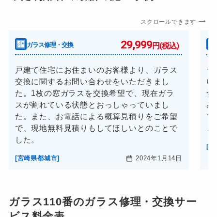
スクロールできます
29,999
ガラス修理・交換
円(税込)
戸建て住宅にお住まいのお客様より、ガラス
サ
交換に関するお問い合わせをいただきまし
い
た。1枚の窓ガラスを交換希望で、現在ガラ
合
スが割れている状態とおっしゃっていまし
み
た。また、お電話による概算見積りをご希望
で
で、現地無料見積りもしてほしいとのことで
と
した。
[
[宮崎県都城市]
2024年1月14日
ガラス110番のガラス修理・交換サー
ビス料金表