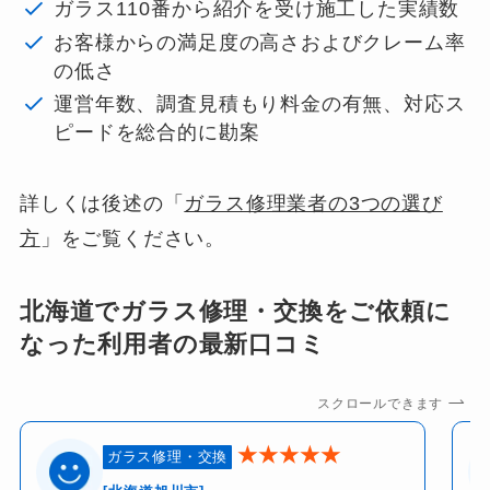
ガラス110番から紹介を受け施工した実績数
お客様からの満足度の高さおよびクレーム率
の低さ
運営年数、調査見積もり料金の有無、対応ス
ピードを総合的に勘案
詳しくは後述の「
ガラス修理業者の3つの選び
方
」をご覧ください。
北海道でガラス修理・交換をご依頼に
なった利用者の最新口コミ
スクロールできます
0120-949-628
★★★★★
ガラス修理・交換