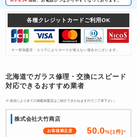
8/9
8:34
現在、お電話がつながりやすくなっております。
各種クレジットカードご利用OK
※一部加盟店・エリアによりカードが使えない場合がございます。
北海道
でガラス修理・交換にスピード
対応できるおすすめ業者
※ 状況により全ての掲載加盟店はご紹介できかねますのでご了承下さい。
株式会社大竹商店
50.0
お客様満足度
%(
1
件)
※