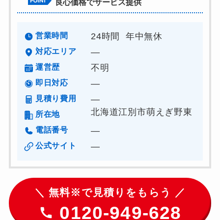
良心価格でサービス提供
営業時間
24時間 年中無休
対応エリア
―
運営歴
不明
即日対応
―
見積り費用
―
北海道江別市萌えぎ野東
所在地
電話番号
―
公式サイト
―
＼ 無料※で見積りをもらう ／
0120-949-628