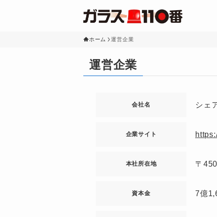
ホーム
運営企業
運営企業
シェ
会社名
https
企業サイト
〒45
本社所在地
7億1
資本金