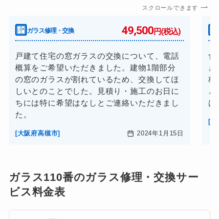
スクロールできます
49,500
ガラス修理・交換
円(税込)
戸建て住宅の窓ガラスの交換について、電話
食
概算をご希望いただきました。建物1階部分
き
の窓のガラスが割れているため、交換してほ
枚
しいとのことでした。見積り・施工のお日に
と
ちには特に希望はなしとご連絡いただきまし
は
た。
[
[大阪府高槻市]
2024年1月15日
ガラス110番のガラス修理・交換サー
ビス料金表