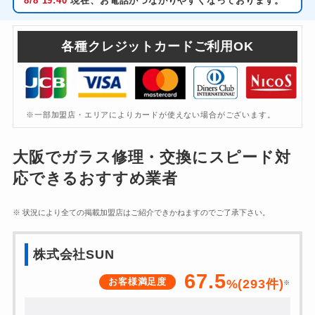
8/8
19:40
現在、お電話がつながりやすくなっております。
各種クレジットカードご利用OK
※一部加盟店・エリアによりカードが使えない場合がございます。
大阪
でガラス修理・交換にスピード対
応できるおすすめ業者
※ 状況により全ての掲載加盟店はご紹介できかねますのでご了承下さい。
株式会社SUN
67.5
お客様満足度
%(
293
件)
※