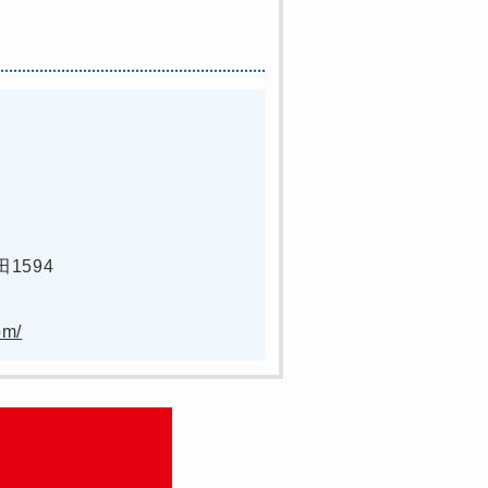
1594
om/