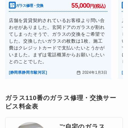
55,000
ガラス修理・交換
円(税込)
店舗を賃貸契約されているお客様より問い合
戸
わせがありました。玄関ドアのガラスが割れ
せ
てしまったそうで、ガラスの交換をご希望で
し
した。交換したいガラスの枚数は1枚、施工
い
費はクレジットカードで支払いたいとうかが
寸
いました。まずは電話概算からお願いしたい
に
とのことでした。
し
[静岡県静岡市駿河区]
2024年1月3日
[
ガラス110番のガラス修理・交換サー
ビス料金表
ご自宅のガラス