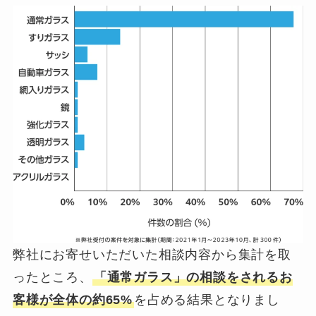
弊社にお寄せいただいた相談内容から集計を取
ったところ、
「通常ガラス」の相談をされるお
0120-949-628
客様が全体の約65%
を占める結果となりまし