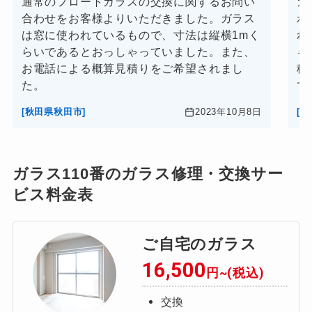
通常のフロートガラスの交換に関するお問い
ガ
合わせをお客様よりいただきました。ガラス
わ
は窓に使われているもので、寸法は縦横1mく
れ
らいであるとおっしゃっていました。また、
ゃ
お電話による概算見積りをご希望されまし
積
た。
で
[秋田県秋田市]
2023年10月8日
[
ガラス110番のガラス修理・交換サー
ビス料金表
ご自宅のガラス
16,500
円~(税込)
交換