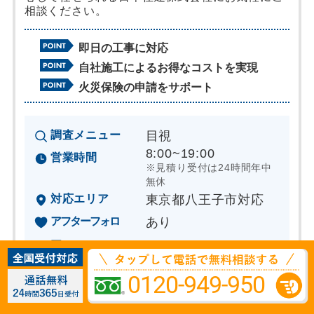
相談ください。
即日の工事に対応
自社施工によるお得なコストを実現
火災保険の申請をサポート
調査メニュー
目視
8:00~19:00
営業時間
※見積り受付は24時間年中
無休
対応エリア
東京都八王子市対応
アフターフォロ
あり
ー
調査見積り費用
診断、見積り無料
0120-949-950
所在地
東京都港区芝3-31-6
サンライズ芝2F