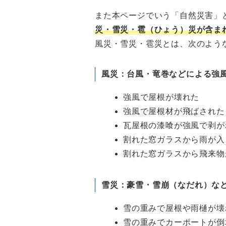
また本ページでいう「自然災害」
災・雪災・雹（ひょう）災が含ま
風災・雪災・雹災とは、次のよう
風災：台風・竜巻などによる強
強風で屋根が壊れた
強風で屋根材が飛ばされた
瓦屋根の漆喰が強風で剥が
割れた窓ガラスから雨が入
割れた窓ガラスから飛来物
雪災：豪雪・雪崩（なだれ）な
雪の重みで屋根や雨樋が壊
雪の重みでカーポートが倒