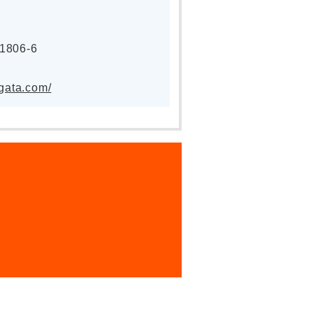
06-6
igata.com/