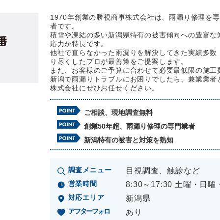
1970年創業の勝視商事株式会社は、雨漏り修理を
者です。
積雪や凍結の多い新潟県特有の被害傾向への豊富な
応力が特長です。
他社で直らなかった雨漏りを解決してきた実績多数
り尽くしたプロが最善策をご提案します。
また、お客様のご予算に合わせて必要最低限の施工
新潟で雨漏りトラブルにお困りでしたら、兼業業者
株式会社にぜひお任せください。
ご相談、現地調査無料
創業50年超、雨漏り修理の専門業者
新潟特有の被害と対策を熟知
調査メニュー
目視調査、触診など
営業時間
8:30～17:30 土曜・日
対応エリア
新潟県
アフターフォロ
あり