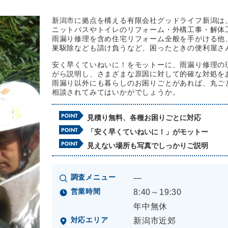
新潟市に拠点を構える有限会社グッドライフ新潟は
ニットバスやトイレのリフォーム・外構工事・解体
雨漏り修理を含め住宅リフォーム全般を手がける他
巣駆除なども請け負うなど、困ったときの便利屋さ
安く早くていねいに！をモットーに、雨漏り修理の
がら説明し、さまざまな原因に対して的確な対処を
雨漏り以外にも暮らしのお困りごとがあれば、丸ご
相談されてみてはいかがでしょうか。
見積り無料、各種お困りごとに対応
「安く早くていねいに！」がモットー
見えない場所も写真でしっかりご説明
調査メニュー
―
営業時間
8:40～19:30
年中無休
対応エリア
新潟市近郊