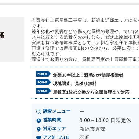
有限会社上原屋根工事店は、新潟市近郊エリアに広
です。
経年劣化や災害などで傷んだ屋根の修理や、ていね
スを得意とする業者をお探しなら、ぜひ上原屋根工
実績を持つ老舗屋根屋として、大切な家を守る屋根
雨漏り修理では屋根瓦1枚の交換から、必要に応じ
対応可能です。
雨漏りでお困りの方は、屋根専門家の上原屋根工事
創業30年以上！新潟の老舗屋根業者
現地調査、見積り無料
屋根瓦1枚の交換から全面修理まで対応
調査メニュー
ー
営業時間
8:00～18:00 日曜定休
対応エリア
新潟市近郊
アフターフォロ
不明