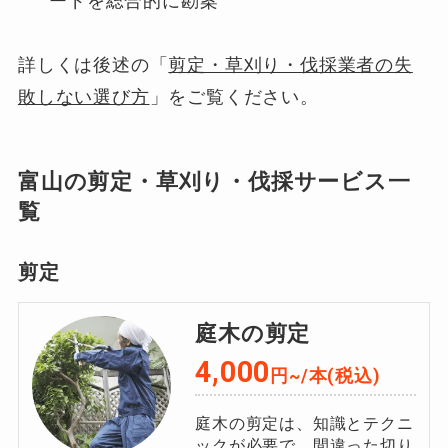
ードを総合的に勘案
詳しくは後述の「
剪定・草刈り・伐採業者の失
敗しない選び方
」をご覧ください。
富山の剪定・草刈り・伐採サービス一
覧
剪定
庭木の剪定
4,000
円~/本(税込)
庭木の剪定は、知識とテクニ
ックが必要で、間違った切り