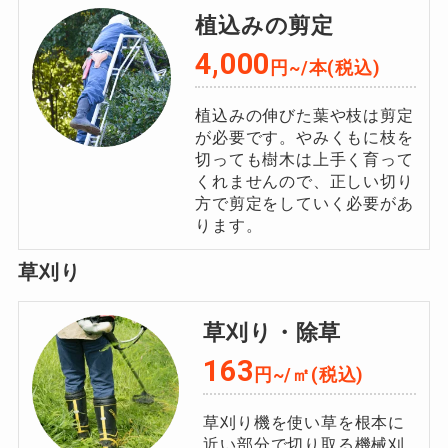
植込みの剪定
4,000
円~/本(税込)
植込みの伸びた葉や枝は剪定
が必要です。やみくもに枝を
切っても樹木は上手く育って
くれませんので、正しい切り
方で剪定をしていく必要があ
ります。
草刈り
草刈り・除草
163
円~/㎡(税込)
草刈り機を使い草を根本に
近い部分で切り取る機械刈