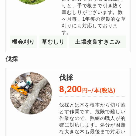
りと、⼿で根まで引き抜く
草むしりがございます。数
ヶ⽉毎、1年毎の定期的な草
刈りにも対応しておりま
す。
機会刈り
草むしり
土壌改良すきこみ
伐採
伐採
8,200
円~/
本
(税込)
伐採とは木を根本から切り落
とす作業です。危険で難しい
作業なので、熟練の職人が的
確に対応します。処分が困難
な大きな木も最後まで対応い