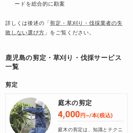
ードを総合的に勘案
詳しくは後述の「
剪定・草刈り・伐採業者の失
敗しない選び方
」をご覧ください。
鹿児島の剪定・草刈り・伐採サービス
一覧
剪定
庭木の剪定
4,000
円~/本(税込)
庭木の剪定は、知識とテクニ