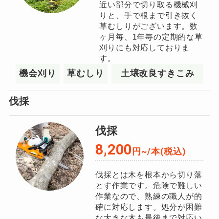
近い部分で切り取る機械刈
りと、⼿で根まで引き抜く
草むしりがございます。数
ヶ⽉毎、1年毎の定期的な草
刈りにも対応しておりま
す。
機会刈り
草むしり
土壌改良すきこみ
伐採
伐採
8,200
円~/
本
(税込)
伐採とは木を根本から切り落
とす作業です。危険で難しい
作業なので、熟練の職人が的
確に対応します。処分が困難
な大きな木も最後まで対応い