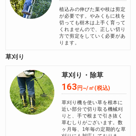
植込みの伸びた葉や枝は剪定
が必要です。やみくもに枝を
切っても樹木は上手く育って
くれませんので、正しい切り
方で剪定をしていく必要があ
ります。
草刈り
草刈り・除草
163
円~/㎡(税込)
草刈り機を使い草を根本に
近い部分で切り取る機械刈
りと、⼿で根まで引き抜く
草むしりがございます。数
ヶ⽉毎、1年毎の定期的な草
刈りにも対応しておりま