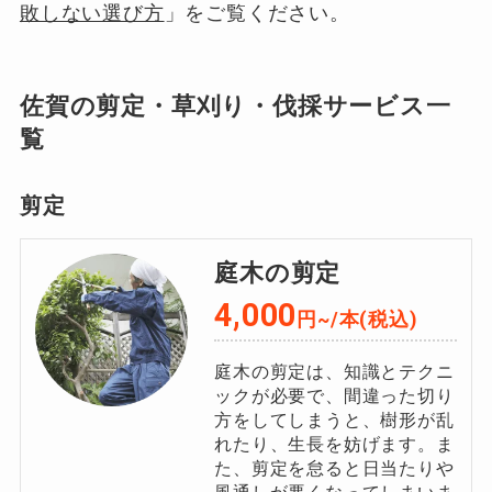
敗しない選び方
」をご覧ください。
佐賀の剪定・草刈り・伐採サービス一
覧
剪定
庭木の剪定
4,000
円~/本(税込)
庭木の剪定は、知識とテクニ
ックが必要で、間違った切り
方をしてしまうと、樹形が乱
れたり、生長を妨げます。ま
た、剪定を怠ると日当たりや