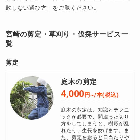
敗しない選び方
」をご覧ください。
宮崎の剪定・草刈り・伐採サービス一
覧
剪定
庭木の剪定
4,000
円~/本(税込)
庭木の剪定は、知識とテクニ
ックが必要で、間違った切り
方をしてしまうと、樹形が乱
れたり、生長を妨げます。ま
た、剪定を怠ると日当たりや