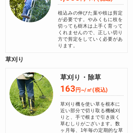
植込みの伸びた葉や枝は剪定
が必要です。やみくもに枝を
切っても樹木は上手く育って
くれませんので、正しい切り
方で剪定をしていく必要があ
ります。
草刈り
草刈り・除草
163
円~/㎡(税込)
草刈り機を使い草を根本に
近い部分で切り取る機械刈
りと、⼿で根まで引き抜く
草むしりがございます。数
ヶ⽉毎、1年毎の定期的な草