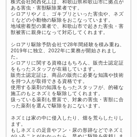
株式会社関西化工は、和歌山県和歌山市に拠点が
ある害虫・害獣駆除業者です。
シロアリやノミ、ゴキブリといった害虫や、ネズ
ミなどの小動物の駆除をおこなっています。
地域密着型の業者で、和歌山市で起きた害虫・害
獣被害に親身になって対応してくれます。
シロアリ駆除予防会社で28年間経験を積み重ね、
2019年に独立、2022年に業務が開始されまし
た。
シロアリに関する資格はもちろん、販売士認定証
をもったスタッフが在籍しています。
販売士認定証は、商品の販売に必要な知識や技術
を持つ人が取得できる資格です。
使用する薬剤の知識をもったスタッフが、的確な
施工のもとネズミを駆除してくれます。
扱っている薬剤も豊富で、対象の害虫・害獣に合
った薬剤を選んで駆除をおこないます。
ネズミは家の中に侵入したり、畑を荒らしたりし
ます。
もしネズミの足音やフン・尿の形跡などでネズミ
がいることがわかったら、早めに駆除を依頼しま