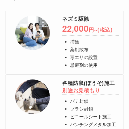
ネズミ駆除
22,000
円~(税込)
捕獲
薬剤散布
毒エサの設置
忌避剤の使用
各種防鼠(ぼうそ)施工
別途お見積もり
パテ封鎖
ブラシ封鎖
ビニールシート施工
パンチングメタル加工