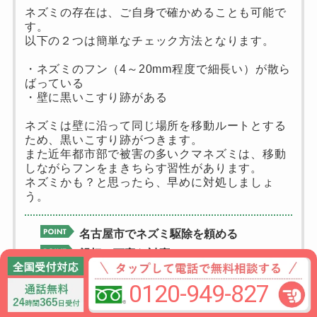
ネズミの存在は、ご自身で確かめることも可能で
す。
以下の２つは簡単なチェック方法となります。
・ネズミのフン（4～20mm程度で細長い）が散ら
ばっている
・壁に黒いこすり跡がある
ネズミは壁に沿って同じ場所を移動ルートとする
ため、黒いこすり跡がつきます。
また近年都市部で被害の多いクマネズミは、移動
しながらフンをまきちらす習性があります。
ネズミかも？と思ったら、早めに対処しましょ
う。
名古屋市でネズミ駆除を頼める
親切・丁寧な対応
経験豊富なスタッフが施工
0120-949-827