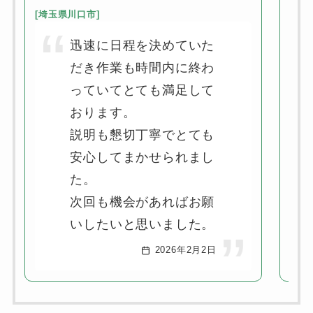
[
埼玉県川口市
]
[
神奈
迅速に日程を決めていた
だき作業も時間内に終わ
っていてとても満足して
おります。
説明も懇切丁寧でとても
安心してまかせられまし
た。
次回も機会があればお願
いしたいと思いました。
2026年2月2日