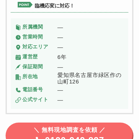
臨機応変に対応！
所属機関
―
営業時間
―
対応エリア
―
運営歴
6年
保証期間
―
愛知県名古屋市緑区作の
所在地
山町126
電話番号
―
公式サイト
―
＼
無料現地調査を依頼 ／