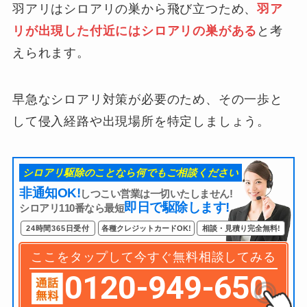
羽アリはシロアリの巣から飛び立つため、
羽ア
リが出現した付近にはシロアリの巣がある
と考
えられます。
早急なシロアリ対策が必要のため、その一歩と
して侵入経路や出現場所を特定しましょう。
シロアリ駆除のことなら何でもご相談ください
非通知OK!
しつこい営業は一切いたしません!
即日で駆除します!
シロアリ110番なら最短
24時間365日受付
各種クレジットカードOK!
相談・見積り完全無料!
ここをタップして今すぐ無料相談してみる
0120-949-650