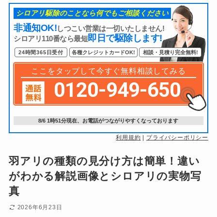
シロアリ駆除のことなら何でもご相談ください
非通知OK!
しつこい営業は一切いたしません!
即日で駆除します!
シロアリ110番なら最短
24時間365日受付
各種クレジットカードOK!
相談・見積り完全無料!
ここをタップして今すぐ無料相談してみる
0120-949-650
8/6
1時51分
現在、お電話がつながりやすくなっております
利用規約
|
プライバシーポリシー
羽アリの種類の見分け方は簡単！違い
がわかる解説画像とシロアリの実物写
真
2026年6月23日