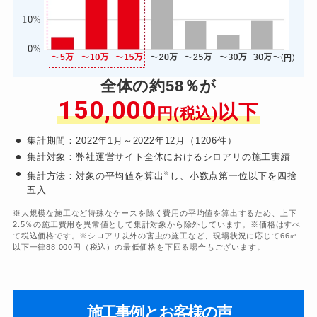
全体の約58％が
150,000
以下
円(税込)
集計期間：2022年1月～2022年12月（1206件）
集計対象：弊社運営サイト全体におけるシロアリの施工実績
※
集計方法：対象の平均値を算出
し、小数点第一位以下を四捨
五入
※大規模な施工など特殊なケースを除く費用の平均値を算出するため、上下
2.5％の施工費用を異常値として集計対象から除外しています。※価格はすべ
て税込価格です。※シロアリ以外の害虫の施工など、現場状況に応じて66㎡
以下一律88,000円（税込）の最低価格を下回る場合もございます。
施工事例とお客様の声