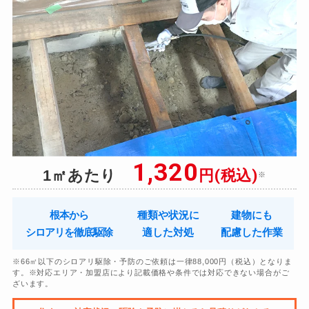
1,320
円(税込)
1㎡あたり
※
根本から
種類や状況に
建物にも
シロアリを徹底駆除
適した対処
配慮した作業
※66㎡以下のシロアリ駆除・予防のご依頼は一律88,000円（税込）となりま
す。※対応エリア・加盟店により記載価格や条件では対応できない場合がご
ざいます。