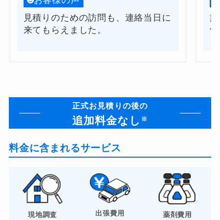
お客様の声
見積りのための訪問も、連絡当日に
業
来てもらえました。
切
正式お見積りの後の
追加料金なし
※
料金に含まれるサービス
出張費用
現地調査
薬剤費用