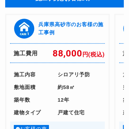
兵庫県高砂市のお客様の施
工事例
88,000
施工費用
施
円(税込)
施工内容
シロアリ予防
施
敷地面積
約58㎡
敷
築年数
12年
築
建物タイプ
戸建て住宅
建