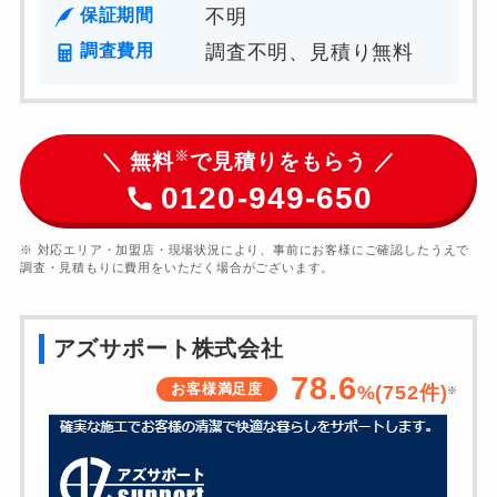
保証期間
不明
調査費用
調査不明、見積り無料
※
＼ 無料
で見積りをもらう ／
0120-949-650
※ 対応エリア・加盟店・現場状況により、事前にお客様にご確認したうえで
調査・見積もりに費用をいただく場合がございます。
アズサポート株式会社
78.6
お客様満足度
%(
752
件)
※