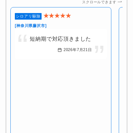
スクロールできます
★★★★
★
シロアリ駆除
シロ
[神奈川県藤沢市]
[神
短納期で対応頂きました
2026年7月21日