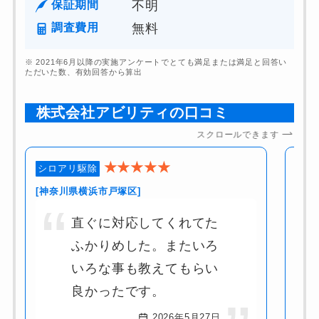
保証期間
不明
調査費用
無料
※ 2021年6月以降の実施アンケートでとても満足または満足と回答い
ただいた数、有効回答から算出
株式会社アビリティ
の
口コミ
スクロールできます
★★★★★
シロアリ駆除
シロ
[神奈川県横浜市戸塚区]
[神
直ぐに対応してくれてた
ふかりめした。またいろ
いろな事も教えてもらい
良かったです。
2026年5月27日