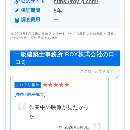
公式サイト
https://roy-g.com/
保証期間
5年
調査費用
ー
※ 2021年6月以降の実施アンケートでとても満足または満足と回答い
ただいた数、有効回答から算出
一級建築士事務所 ROY株式会社
の
口
コミ
スクロールできます
★★★★★
シロアリ駆除
シロ
[神奈川県平塚市]
[神
作業中の映像が見たかっ
た。
2026年6月8日