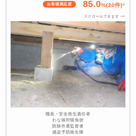
85.0
お客様満足度
%(20件)
※
スクロールできます
職長・安全衛生責任者
わな猟狩猟免状
防除作業監督者
感染予防衛生隊