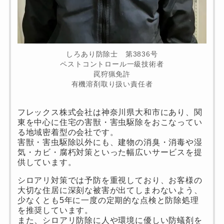
しろあり防除士 第3836号
ペストコントロール一級技術者
罠狩猟免許
有機溶剤取り扱い責任者
フレックス株式会社は神奈川県大和市にあり、関
東を中心に住宅の害獣・害虫駆除をおこなってい
る地域密着型の会社です。
害獣・害虫駆除以外にも、建物の消臭・消毒や湿
気・カビ・腐朽対策といった幅広いサービスを提
供しています。
シロアリ対策では予防を重視しており、お客様の
大切な住居に深刻な被害が出てしまわないよう、
少なくとも5年に一度の定期的な点検と防除処理
を推奨しています。
また、シロアリ防除に人や環境に優しい防蟻剤を