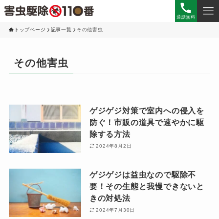
通話無料
トップページ
記事一覧
その他害虫
その他害虫
ゲジゲジ対策で室内への侵入を
防ぐ！市販の道具で速やかに駆
除する方法
2024年8月2日
ゲジゲジは益虫なので駆除不
要！その生態と我慢できないと
きの対処法
2024年7月30日