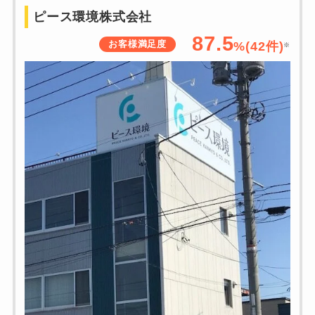
ピース環境株式会社
87.5
お客様満足度
%(
42
件)
※