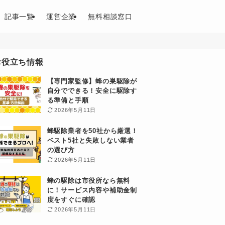
記事一覧
運営企業
無料相談窓口
お役立ち情報
【専門家監修】蜂の巣駆除が
自分でできる！安全に駆除す
る準備と手順
2026年5月11日
蜂駆除業者を50社から厳選！
ベスト5社と失敗しない業者
の選び方
2026年5月11日
蜂の駆除は市役所なら無料
に！サービス内容や補助金制
度をすぐに確認
2026年5月11日