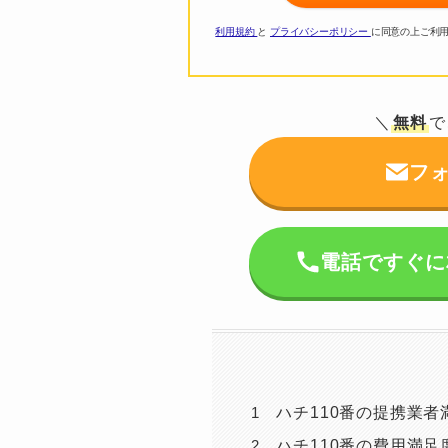
利用規約
と
プライバシーポリシー
に同意の上ご利
＼
無料
で
フ
電話ですぐに相談
ハチ110番の提携業者
ハチ110番の費用満足度