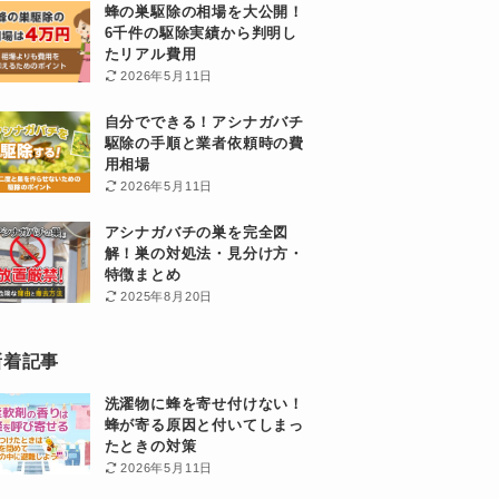
蜂の巣駆除の相場を大公開！
6千件の駆除実績から判明し
たリアル費用
2026年5月11日
自分でできる！アシナガバチ
駆除の手順と業者依頼時の費
用相場
2026年5月11日
アシナガバチの巣を完全図
解！巣の対処法・見分け方・
特徴まとめ
2025年8月20日
新着記事
洗濯物に蜂を寄せ付けない！
蜂が寄る原因と付いてしまっ
たときの対策
2026年5月11日