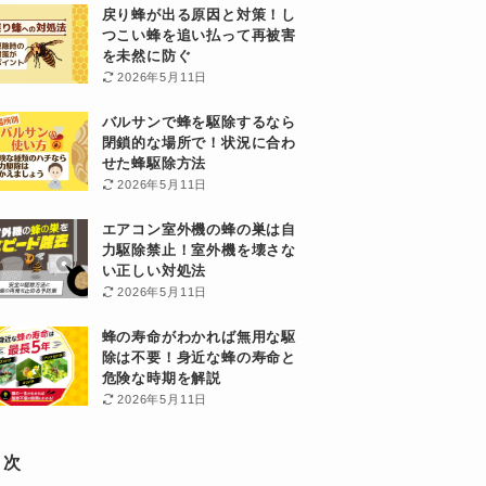
戻り蜂が出る原因と対策！し
つこい蜂を追い払って再被害
を未然に防ぐ
2026年5月11日
バルサンで蜂を駆除するなら
閉鎖的な場所で！状況に合わ
せた蜂駆除方法
2026年5月11日
エアコン室外機の蜂の巣は自
力駆除禁止！室外機を壊さな
い正しい対処法
2026年5月11日
蜂の寿命がわかれば無用な駆
除は不要！身近な蜂の寿命と
危険な時期を解説
2026年5月11日
目次