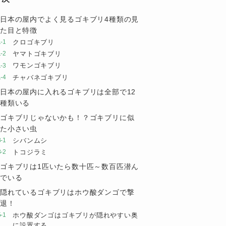
日本の屋内でよく見るゴキブリ4種類の見
た目と特徴
クロゴキブリ
ヤマトゴキブリ
ワモンゴキブリ
チャバネゴキブリ
日本の屋内に入れるゴキブリは全部で12
種類いる
ゴキブリじゃないかも！？ゴキブリに似
た小さい虫
シバンムシ
トコジラミ
ゴキブリは1匹いたら数十匹～数百匹潜ん
でいる
隠れているゴキブリはホウ酸ダンゴで撃
退！
ホウ酸ダンゴはゴキブリが隠れやすい奥
に設置する