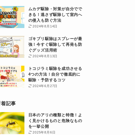
ムカデ駆除・対策が自分でで
きる！逃さず駆除して室内へ
の侵入も防ぐ方法
2024年8月14日
ゴキブリ駆除はスプレーが最
強！今すぐ駆除して再発も防
ぐグッズ活用術
2024年8月13日
トコジラミ駆除を成功させる
4つの方法！自分で徹底的に
駆除・予防するコツ
2024年6月27日
新着記事
日本のアリの種類と特徴！よ
く見かけるものと危険なもの
を一挙公開
2025年8月6日