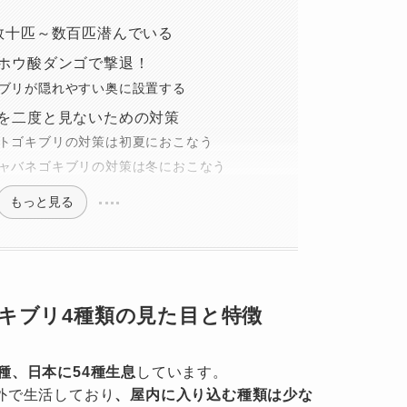
数十匹～数百匹潜んでいる
ホウ酸ダンゴで撃退！
ブリが隠れやすい奥に設置する
を二度と見ないための対策
トゴキブリの対策は初夏におこなう
ャバネゴキブリの対策は冬におこなう
もっと見る
キブリ4種類の見た目と特徴
00種、日本に54種生息
しています。
外で生活しており
、屋内に入り込む種類は少な