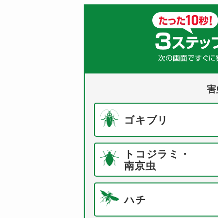
害
ゴキブリ
トコジラミ・
南京虫
ハチ