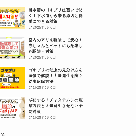
排水溝のゴキブリは塞いで防
ぐ！下水道から来る原因と簡
単にできる対策
2025年8月6日
室内のアリを駆除して安心！
赤ちゃんとペットにも配慮し
た駆除・対策
2025年8月6日
ゴキブリの幼虫の見分け方を
画像で解説！大量発生を防ぐ
幼虫駆除方法
2025年8月6日
成功する！チャタテムシの駆
除方法と大量発生させない予
防対策
2025年8月6日
目次