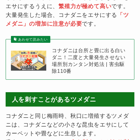
エサにするうえに、
繁殖力が極めて高い
です。
大量発生した場合、コナダニをエサにする
「ツ
メダニ」の増加に注意が必要
です。
あわせて読みたい
コナダニは台所と畳に出る白い
ダニ！二度と大量発生させない
場所別カンタン対処法 | 害虫駆
除110番
人を刺すことがあるツメダニ
コナダニと同じ梅雨時、秋口に増殖するツメダ
ニは、コナダニなどの小さな昆虫をエサにして
カーペットや畳などに生息します。