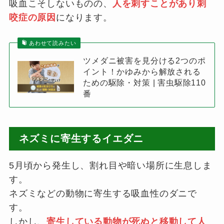
吸血こそしないものの、
人を刺すことがあり刺
咬症の原因
になります。
あわせて読みたい
ツメダニ被害を見分ける2つのポ
イント！かゆみから解放される
ための駆除・対策 | 害虫駆除110
番
ネズミに寄生するイエダニ
5月頃から発生し、割れ目や暗い場所に生息しま
す。
ネズミなどの動物に寄生する吸血性のダニで
す。
しかし、
寄生している動物が死ぬと移動して人