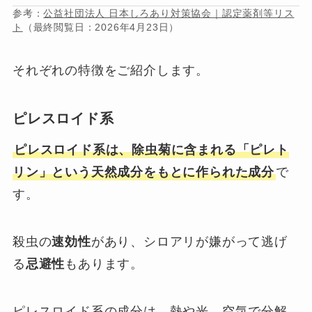
参考：
公益社団法人 日本しろあり対策協会｜認定薬剤等リス
ト
（最終閲覧日：2026年4月23日）
それぞれの特徴をご紹介します。
ピレスロイド系
ピレスロイド系は、除虫菊に含まれる「ピレト
リン」という天然成分をもとに作られた成分
で
す。
殺虫の
速効性
があり、シロアリが嫌がって逃げ
る
忌避性
もあります。
ピレスロイド系の成分は、熱や光、空気で分解