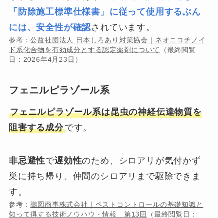
「防除施工標準仕様書」に従って使用するぶん
には、安全性が確認
されています。
参考：
公益社団法人 日本しろあり対策協会｜ネオニコチノイ
ド系化合物を有効成分とする認定薬剤について
（最終閲覧
日：2026年4月23日）
フェニルピラゾール系
フェニルピラゾール系は昆虫の神経伝達物質を
阻害する成分
です。
非忌避性
で
遅効性
のため、シロアリが気付かず
巣に持ち帰り、仲間のシロアリまで駆除できま
す。
参考：
鵬図商事株式会社｜ペストコントロールの基礎知識と
知って得する技術ノウハウ・情報 第13回
（最終閲覧日：