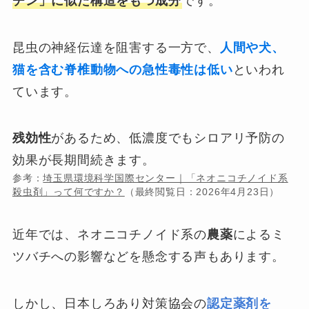
チン」に似た構造をもつ成分
です。
昆虫の神経伝達を阻害する一方で、
人間や犬、
猫を含む脊椎動物への急性毒性は低い
といわれ
ています。
残効性
があるため、低濃度でもシロアリ予防の
効果が長期間続きます。
参考：
埼玉県環境科学国際センター｜「ネオニコチノイド系
殺虫剤」って何ですか？
（最終閲覧日：2026年4月23日）
近年では、ネオニコチノイド系の
農薬
によるミ
ツバチへの影響などを懸念する声もあります。
しかし、日本しろあり対策協会の
認定薬剤を