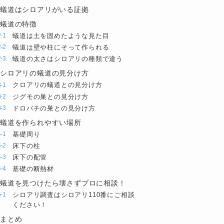
蟻道はシロアリがいる証拠
蟻道の特徴
蟻道は土を固めたような見た目
蟻道は壁や柱にそって作られる
蟻道の太さはシロアリの種類で違う
シロアリの蟻道の見分け方
クロアリの蟻道との見分け方
ジグモの巣との見分け方
ドロバチの巣との見分け方
蟻道を作られやすい場所
基礎周り
床下の柱
床下の配管
基礎の断熱材
蟻道を見つけたら壊さずプロに相談！
シロアリ調査はシロアリ110番にご相談
ください！
まとめ