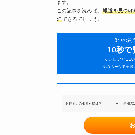
ます。
この記事を読めば、
蟻道を見つけ
消
できるでしょう。
3つの質
10秒
＼シロアリ11
次のページで実際