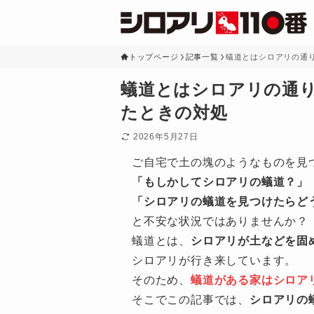
トップページ
記事一覧
蟻道とはシロアリの通
蟻道とはシロアリの通
たときの対処
2026年5月27日
ご自宅で土の塊のようなものを見
「もしかしてシロアリの蟻道？」
「シロアリの蟻道を見つけたらど
と不安な状況ではありませんか？
蟻道とは、
シロアリが土などを固
シロアリが行き来しています。
そのため、
蟻道がある家はシロア
そこでこの記事では、
シロアリの