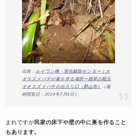
出典：
ルイワン蜂・害虫駆除センター｜オ
オスズメバチが巣を作る場所ー雑草の根元
オオスズメバチの出入り口（郡山市）
（最
終閲覧日：2024年7月4日）
まれですが
民家の床下や壁の中に巣を作ること
もあります。