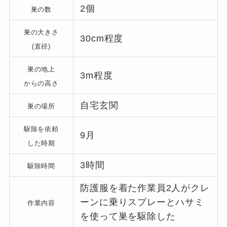
2個
巣の数
巣の大きさ
30cm程度
(直径)
巣の地上
3m程度
からの高さ
自宅玄関
巣の場所
駆除を依頼
9月
した時期
3時間
駆除時間
防護服を着た作業員2人がクレ
ーンに乗りスプレーとハサミ
作業内容
を使って巣を駆除した