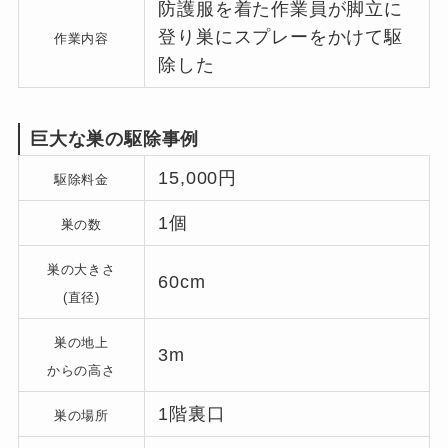
防護服を着た作業員が脚立に
登り巣にスプレーをかけて駆
作業内容
除した
巨大な巣の駆除事例
15,000円
駆除料金
1個
巣の数
巣の大きさ
60cm
(直径)
巣の地上
3m
からの高さ
1階裏口
巣の場所