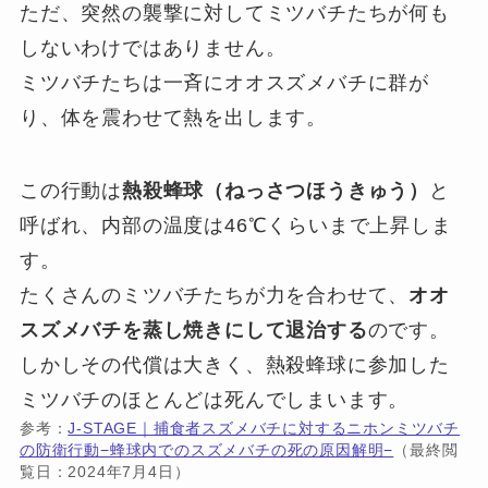
ただ、突然の襲撃に対してミツバチたちが何も
しないわけではありません。
ミツバチたちは一斉にオオスズメバチに群が
り、体を震わせて熱を出します。
この行動は
熱殺蜂球（ねっさつほうきゅう）
と
呼ばれ、内部の温度は46℃くらいまで上昇しま
す。
たくさんのミツバチたちが力を合わせて、
オオ
スズメバチを蒸し焼きにして退治する
のです。
しかしその代償は大きく、熱殺蜂球に参加した
ミツバチのほとんどは死んでしまいます。
参考：
J-STAGE｜捕食者スズメバチに対するニホンミツバチ
の防衛行動−蜂球内でのスズメバチの死の原因解明−
（最終閲
覧日：2024年7月4日）