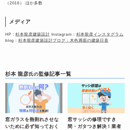
（2016） ほか多数
メディア
HP：
杉本龍彦建築設計
Instagram：
杉本龍彦インスタグラム
blog：
杉本龍彦建築設計ブログ：木色満面の建築日喜
杉本 龍彦
監修記事一覧
氏
の
窓ガラスを熱割れさせな
窓サッシの修理ですき
いために必ず知っておく
間・ガタつき解決！業者