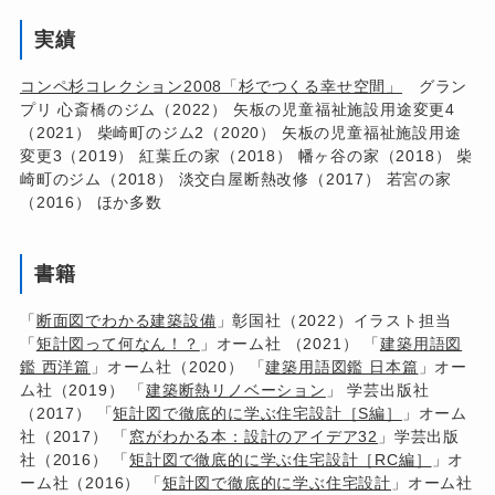
実績
コンペ杉コレクション2008「杉でつくる幸せ空間」
グラン
プリ 心斎橋のジム（2022） 矢板の児童福祉施設用途変更4
（2021） 柴崎町のジム2（2020） 矢板の児童福祉施設用途
変更3（2019） 紅葉丘の家（2018） 幡ヶ谷の家（2018） 柴
崎町のジム（2018） 淡交白屋断熱改修（2017） 若宮の家
（2016） ほか多数
書籍
「
断面図でわかる建築設備
」彰国社（2022）イラスト担当
「
矩計図って何なん！？
」オーム社 （2021） 「
建築用語図
鑑 西洋篇
」オーム社（2020） 「
建築用語図鑑 日本篇
」オー
ム社（2019） 「
建築断熱リノベーション
」 学芸出版社
（2017） 「
矩計図で徹底的に学ぶ住宅設計［S編］
」オーム
社（2017） 「
窓がわかる本：設計のアイデア32
」学芸出版
社（2016） 「
矩計図で徹底的に学ぶ住宅設計［RC編］
」オ
ーム社（2016） 「
矩計図で徹底的に学ぶ住宅設計
」オーム社