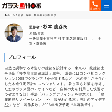
通話無料
ホーム
監修・編集・執筆者
杉本 龍彦
杉本 龍彦
氏
監修者：
所属/肩書
杉本龍彦建築設計
一級建築士事務所
／ 主
宰・著作家
プロフィール
自然と調和する木造りの建築を設計する、東京の一級建築士
事務所「杉本龍彦建築設計」主宰。 過去にはコンペ杉コレク
ション2008でグランプリを受賞するなど、木の美しさを生か
した木造住宅設計のスペシャリスト。 暑さ寒さ対策を考慮し
た窓やガラス面のデザインなど、自然の力を利用した快適か
つ省エネな設計手法「パッシブデザイン」を得意とし、「
建
築断熱リノベーション
」 や「
窓がわかる本：設計のアイデア
32
」など、著作多数。2023年出版予定で単著執筆中。