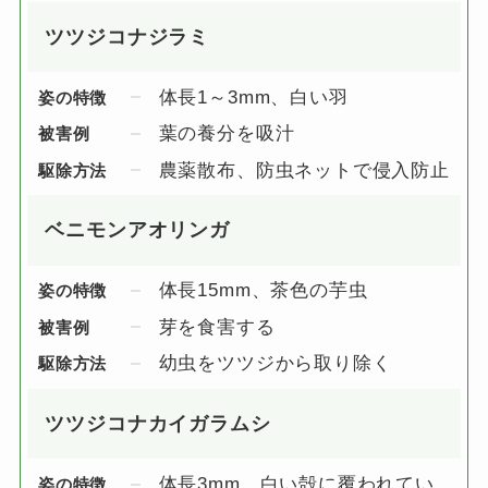
ツツジコナジラミ
体長1～3mm、白い羽
姿の特徴
葉の養分を吸汁
被害例
農薬散布、防虫ネットで侵入防止
駆除方法
ベニモンアオリンガ
体長15mm、茶色の芋虫
姿の特徴
芽を食害する
被害例
幼虫をツツジから取り除く
駆除方法
ツツジコナカイガラムシ
体長3mm、白い殻に覆われてい
姿の特徴