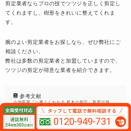
剪定業者ならプロの技でツツジを正しく剪定し
てくれますし、樹形をきれいに整えてくれま
す。
腕のよい剪定業者をお探しなら、ぜひ弊社にご
相談ください。
弊社は多数の剪定業者と加盟していますので、
ツツジの剪定が得意な業者を紹介できます。
参考文献
小池英憲『一番よくわかる 庭木の剪定』新星出版
社、2017
0120-949-731