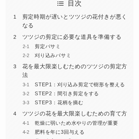
目次
剪定時期が遅いとツツジの花付きが悪く
なる
ツツジの剪定に必要な道具を準備する
剪定バサミ
刈り込みバサミ
花を最大限楽しむためのツツジの剪定方
法
STEP1：刈り込み剪定で樹形を整える
STEP2：間引き剪定をする
STEP3：花柄を摘む
ツツジの花を最大限楽しむための育て方
乾燥に弱いため水やりの管理が重要
肥料を年に3回与える