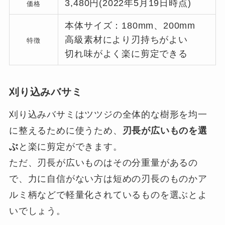
3,480円(2022年5月19日時点)
価格
本体サイズ：180mm、200mm
高級素材により刃持ちがよい
特徴
切れ味がよく楽に剪定できる
刈り込みバサミ
刈り込みバサミはツツジの全体的な樹形を均一
に整えるために使うため、
刃長が広いものを選
ぶ
と楽に剪定ができます。
ただ、刃長が広いものはその分重量があるの
で、力に自信がない方は短めの刃長のものかア
ルミ柄などで軽量化されているものを選ぶとよ
いでしょう。