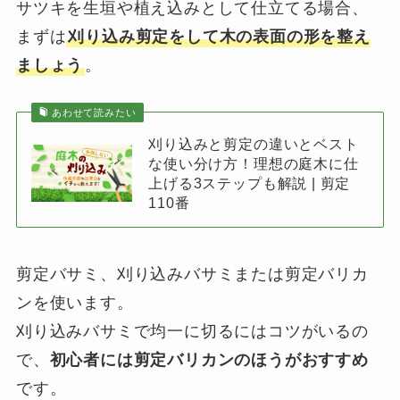
サツキを生垣や植え込みとして仕立てる場合、
まずは
刈り込み剪定をして木の表面の形を整え
ましょう
。
あわせて読みたい
刈り込みと剪定の違いとベスト
な使い分け方！理想の庭木に仕
上げる3ステップも解説 | 剪定
110番
剪定バサミ、刈り込みバサミまたは剪定バリカ
ンを使います。
刈り込みバサミで均一に切るにはコツがいるの
で、
初心者には剪定バリカンのほうがおすすめ
です。