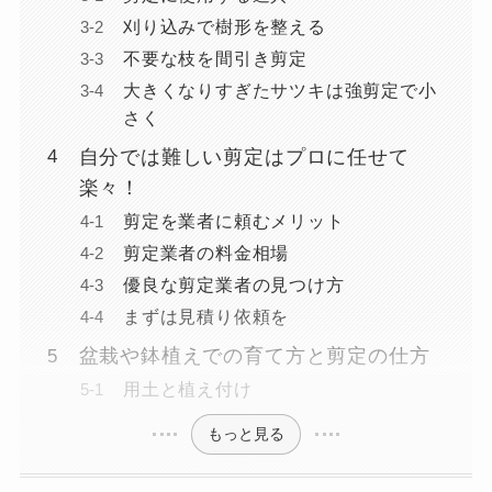
刈り込みで樹形を整える
不要な枝を間引き剪定
大きくなりすぎたサツキは強剪定で小
さく
自分では難しい剪定はプロに任せて
楽々！
剪定を業者に頼むメリット
剪定業者の料金相場
優良な剪定業者の見つけ方
まずは見積り依頼を
盆栽や鉢植えでの育て方と剪定の仕方
用土と植え付け
もっと見る