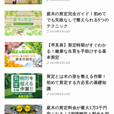
庭木の剪定完全ガイド！初めて
でも失敗なしで整えられる5つの
テクニック
2024年9月12日
【早見表】剪定時期がすぐわか
る！健康な生育を手助けする基
本剪定
2024年9月12日
剪定とは木の形を整える作業！
初めて剪定する方必見の基礎知
識
2024年9月12日
庭木の剪定料金が最大1万3千円
安くなる！?相場解説と料金を抑