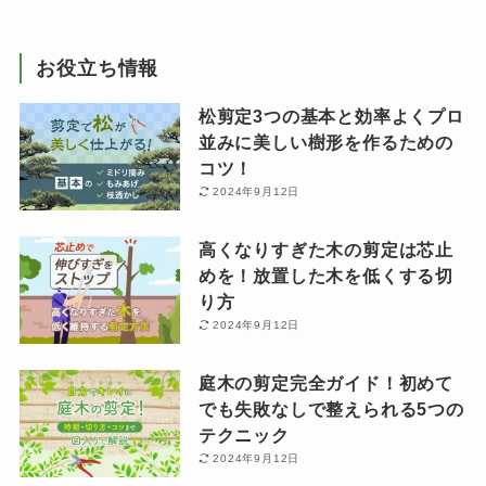
お役立ち情報
松剪定3つの基本と効率よくプロ
並みに美しい樹形を作るための
コツ！
2024年9月12日
高くなりすぎた木の剪定は芯止
めを！放置した木を低くする切
り方
2024年9月12日
庭木の剪定完全ガイド！初めて
でも失敗なしで整えられる5つの
テクニック
2024年9月12日