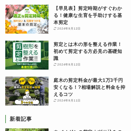
【早見表】剪定時期がすぐわか
る！健康な生育を手助けする基
本剪定
2024年9月12日
剪定とは木の形を整える作業！
初めて剪定する方必見の基礎知
識
2024年9月12日
庭木の剪定料金が最大1万3千円
安くなる！?相場解説と料金を抑
えるコツ
2024年9月11日
新着記事