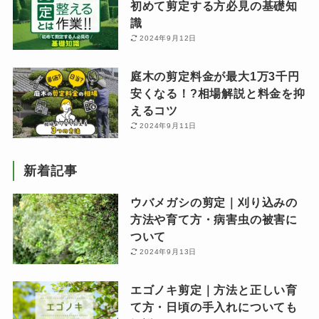
初めて剪定する方必見の基礎知
識
2024年9月12日
庭木の剪定料金が最大1万3千円
安くなる！?相場解説と料金を抑
えるコツ
2024年9月11日
新着記事
ウバメガシの剪定｜刈り込みの
方法や育て方・病害虫の被害に
ついて
2024年9月13日
エゴノキ剪定｜方法と正しい育
て方・日頃の手入れについても