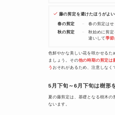
藤の剪定を避けたほうがよい
春の剪定
春の剪定はせ
秋の剪定
秋始めに剪定
違いして
季節
色鮮やかな美しい花を咲かせるた
ましょう。その
他の時期の剪定は
う
おそれがあるため、注意しなく
5月下旬～6月下旬は樹形
夏の藤剪定は、基礎となる樹木の
ないます。