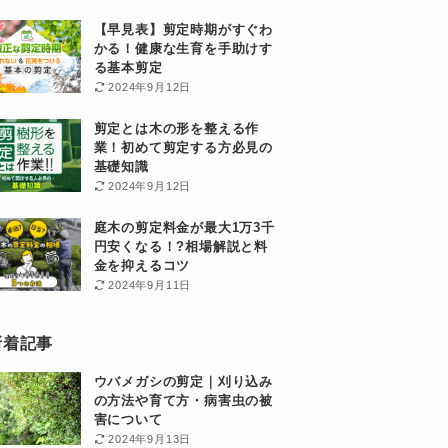
【早見表】剪定時期がすぐわ
かる！健康な生育を手助けす
る基本剪定
2024年9月12日
剪定とは木の形を整える作
業！初めて剪定する方必見の
基礎知識
2024年9月12日
庭木の剪定料金が最大1万3千
円安くなる！?相場解説と料
金を抑えるコツ
2024年9月11日
新着記事
ウバメガシの剪定｜刈り込み
の方法や育て方・病害虫の被
害について
2024年9月13日