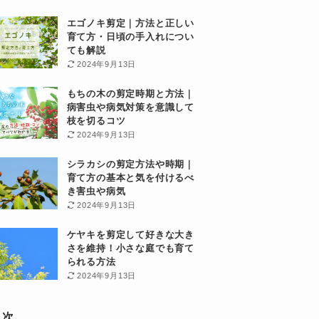
エゴノキ剪定｜方法と正しい
育て方・日頃の手入れについ
ても解説
2024年9月13日
もちの木の剪定時期と方法｜
病害虫や病気対策を意識して
枝を切るコツ
2024年9月13日
シラカシの剪定方法や時期｜
育て方の基本と気を付けるべ
き害虫や病気
2024年9月13日
ケヤキを剪定して好きな大き
さを維持！小さな庭でも育て
られる方法
2024年9月13日
目次