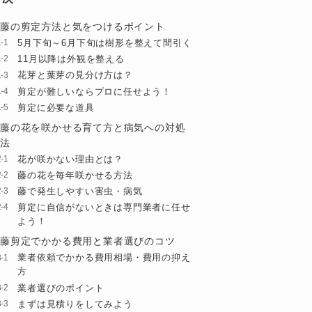
藤の剪定方法と気をつけるポイント
5月下旬～6月下旬は樹形を整えて間引く
11月以降は外観を整える
花芽と葉芽の見分け方は？
剪定が難しいならプロに任せよう！
剪定に必要な道具
藤の花を咲かせる育て方と病気への対処
法
花が咲かない理由とは？
藤の花を毎年咲かせる方法
藤で発生しやすい害虫・病気
剪定に自信がないときは専門業者に任せ
よう！
藤剪定でかかる費用と業者選びのコツ
業者依頼でかかる費用相場・費用の抑え
方
業者選びのポイント
まずは見積りをしてみよう