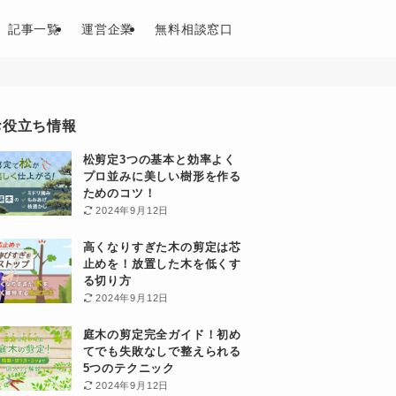
記事一覧
運営企業
無料相談窓口
お役立ち情報
松剪定3つの基本と効率よく
プロ並みに美しい樹形を作る
ためのコツ！
2024年9月12日
高くなりすぎた木の剪定は芯
止めを！放置した木を低くす
る切り方
2024年9月12日
庭木の剪定完全ガイド！初め
てでも失敗なしで整えられる
5つのテクニック
2024年9月12日