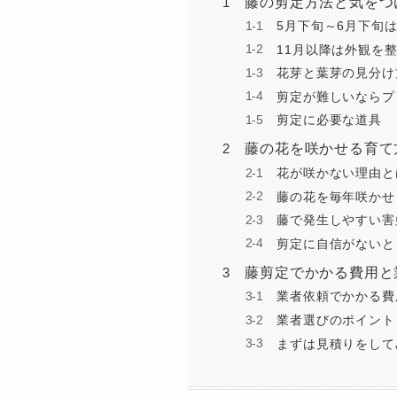
藤の剪定方法と気をつ
5月下旬～6月下旬
11月以降は外観を
花芽と葉芽の見分け
剪定が難しいならプ
剪定に必要な道具
藤の花を咲かせる育て
花が咲かない理由と
藤の花を毎年咲かせ
藤で発生しやすい害
剪定に自信がないと
藤剪定でかかる費用と
業者依頼でかかる費
業者選びのポイント
まずは見積りをして