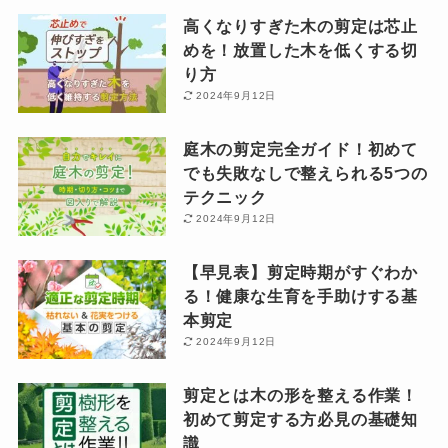
高くなりすぎた木の剪定は芯止
めを！放置した木を低くする切
り方
2024年9月12日
庭木の剪定完全ガイド！初めて
でも失敗なしで整えられる5つの
テクニック
2024年9月12日
【早見表】剪定時期がすぐわか
る！健康な生育を手助けする基
本剪定
2024年9月12日
剪定とは木の形を整える作業！
初めて剪定する方必見の基礎知
識