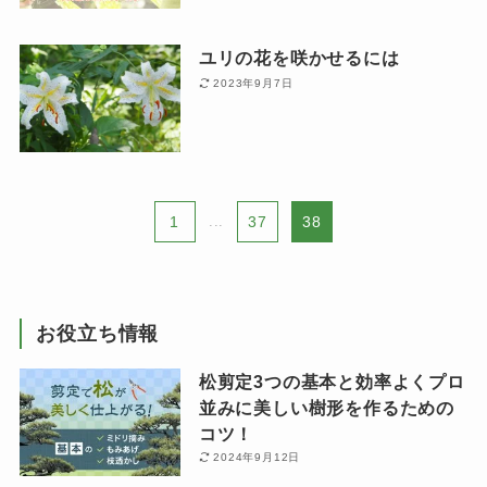
ユリの花を咲かせるには
2023年9月7日
1
...
37
38
お役立ち情報
松剪定3つの基本と効率よくプロ
並みに美しい樹形を作るための
コツ！
2024年9月12日