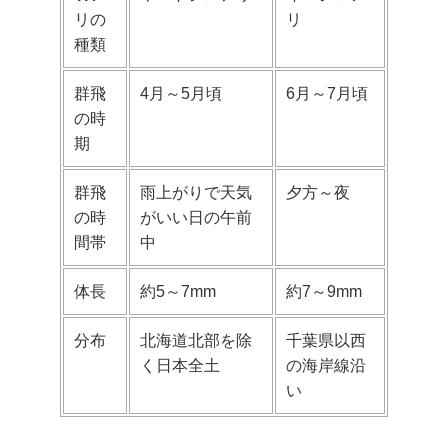
リの
リ
種類
群飛
4月～5月頃
6月～7月頃
の時
期
群飛
雨上がりで天気
夕方～夜
の時
がいい日の午前
間帯
中
体長
約5～7mm
約7～9mm
分布
北海道北部を除
千葉県以西
く日本全土
の海岸線沿
い