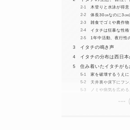
木登りと水泳が得意
体長30㎝なのに3
雑食でゴミや農作物
イタチは狂暴な性格
1年中活動、夜行性
イタチの鳴き声
イタチの分布は西日本
住み着いたイタチがも
家を破壊するうえに
天井裏や床下にフン
ノミや病気を広める