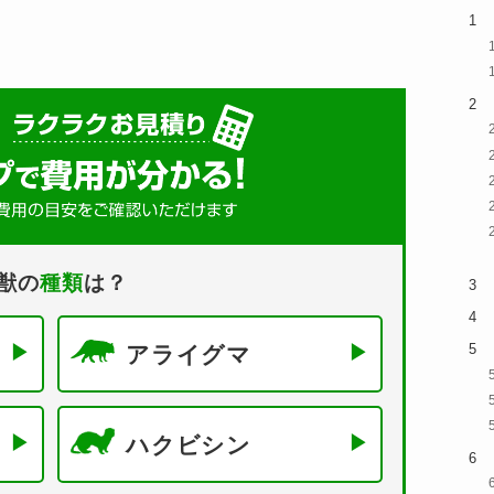
獣の
種類
は？
アライグマ
ハクビシン