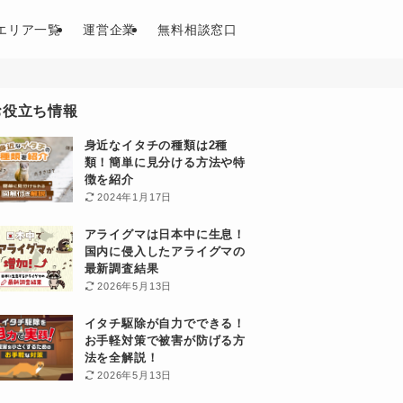
エリア一覧
運営企業
無料相談窓口
お役立ち情報
身近なイタチの種類は2種
類！簡単に見分ける方法や特
徴を紹介
2024年1月17日
アライグマは日本中に生息！
国内に侵入したアライグマの
最新調査結果
2026年5月13日
イタチ駆除が自力でできる！
お手軽対策で被害が防げる方
法を全解説！
2026年5月13日