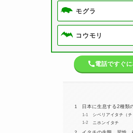
モグラ
コウモリ
電話ですぐ
日本に生息する2種類
シベリアイタチ（チ
ニホンイタチ
イタチの生態、習性、