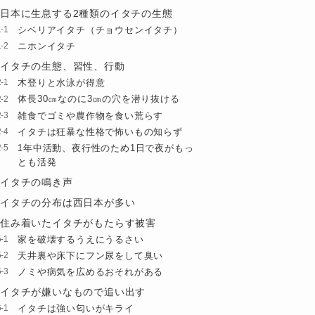
日本に生息する2種類のイタチの生態
シベリアイタチ（チョウセンイタチ）
ニホンイタチ
イタチの生態、習性、行動
木登りと水泳が得意
体長30㎝なのに3㎝の穴を潜り抜ける
雑食でゴミや農作物を食い荒らす
イタチは狂暴な性格で怖いもの知らず
1年中活動、夜行性のため1日で夜がもっ
とも活発
イタチの鳴き声
イタチの分布は西日本が多い
住み着いたイタチがもたらす被害
家を破壊するうえにうるさい
天井裏や床下にフン尿をして臭い
ノミや病気を広めるおそれがある
イタチが嫌いなもので追い出す
イタチは強い匂いがキライ