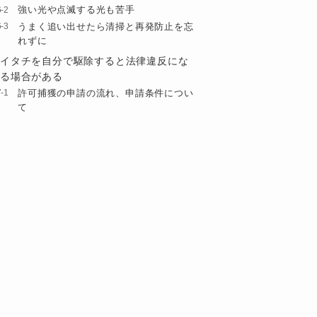
強い光や点滅する光も苦手
うまく追い出せたら清掃と再発防止を忘
れずに
イタチを自分で駆除すると法律違反にな
る場合がある
許可捕獲の申請の流れ、申請条件につい
て
許可捕獲と狩猟の違いについて
イタチと他の動物の見分け方
イタチと動物たちの大きさ比較
イタチと他の動物の足跡比較
イタチに似た動物とその鳴き声や特徴
タヌキ
アライグマ
ハクビシン
ドブネズミ
誤った捕獲を減らそう！イタチとよく似
た動物
まとめ