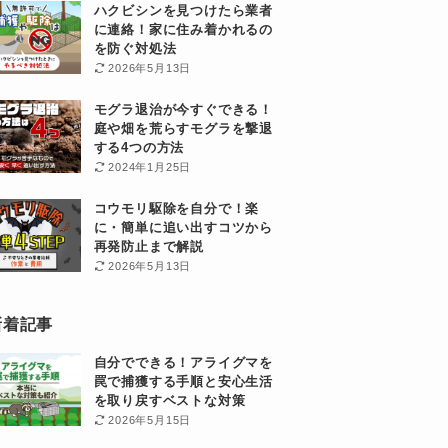
ハクビシンを見つけたら業者
に連絡！家に住み着かれるの
を防ぐ対処法
2026年5月13日
モグラ退治が今すぐできる！
庭や畑を荒らすモグラを撃退
する4つの方法
2024年1月25日
コウモリ駆除を自分で！楽
に・簡単に追い出すコツから
再発防止まで解説
2026年5月13日
新着記事
自分でできる！アライグマを
罠で捕獲する手順と安心生活
を取り戻すベストな対策
2026年5月15日