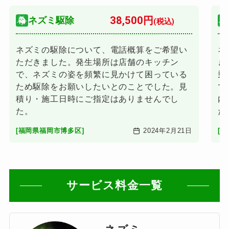
38,500円
ネズミ駆除
(税込)
ネズミの駆除について、電話概算をご希望い
ネ
ただきました。発生場所は店舗のキッチン
き
で、ネズミの姿を頻繁に見かけて困っている
乗
ため駆除をお願いしたいとのことでした。見
で
積り・施工日時にご指定はありませんでし
内
た。
た
[福岡県福岡市博多区]
2024年2月21日
[
サービス料金一覧