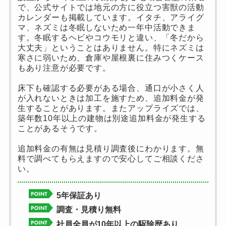
で、公式サイトでは地元の方に役立つ害獣の活動
カレンダーも掲載しています。イタチ、アライグ
マ、ネズミは冬眠しないため一年中活動できま
す。冬眠するヘビやコウモリと違い、「冬だから
大丈夫」ということはありません。特にネズミは
寒さに弱いため、倉庫や屋根裏に住みつくケース
もあり注意が必要です。
床下も確認する必要がある場合、通口が小さく人
が入れないときは加工を施すため、追加料金が発
生することがあります。またアップライズでは、
築年数10年以上の建物は別途追加料金が発生する
ことがあるそうです。
追加料金の有無は見積り調査後にわかります。無
料で調べてもらえますので安心してご相談くださ
い。
5年保証あり
調査・見積り無料
社員全員が10年以上の駆除歴あり