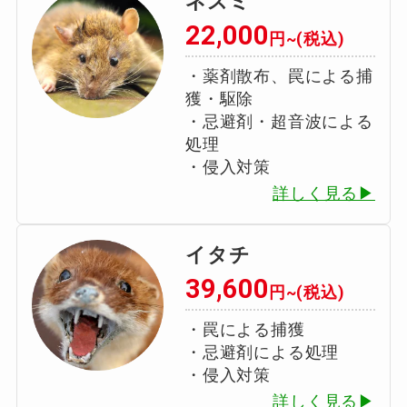
ネズミ
22,000
円~(税込)
・薬剤散布、罠による捕
獲・駆除
・忌避剤・超音波による
処理
・侵入対策
詳しく見る▶
イタチ
39,600
円~(税込)
・罠による捕獲
・忌避剤による処理
・侵入対策
詳しく見る▶