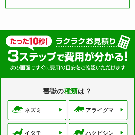
害獣の
種類
は？
ネズミ
アライグマ
イタチ
ハクビシン