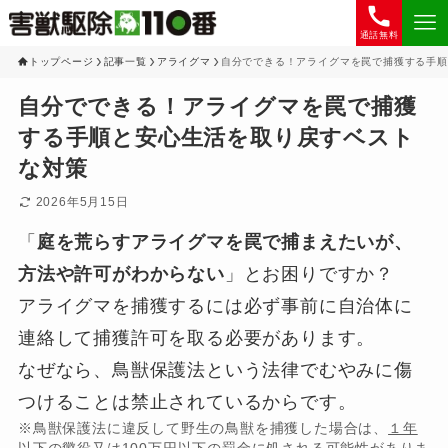
通話無料
トップページ
記事一覧
アライグマ
自分でできる！アライグマを罠で捕獲する手順
自分でできる！アライグマを罠で捕獲
する手順と安心生活を取り戻すベスト
な対策
2026年5月15日
「
庭を荒らすアライグマを罠で捕まえたいが、
方法や許可がわからない
」とお困りですか？
アライグマを捕獲するには必ず事前に自治体に
連絡して捕獲許可を取る必要があります。
なぜなら、鳥獣保護法という法律でむやみに傷
つけることは禁止されているからです。
※鳥獣保護法に違反して野生の鳥獣を捕獲した場合は、
１年