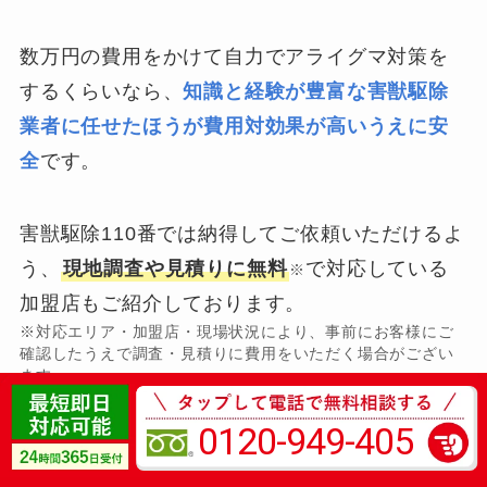
数万円の費用をかけて自力でアライグマ対策を
するくらいなら、
知識と経験が豊富な害獣駆除
業者に任せたほうが費用対効果が高いうえに安
全
です。
害獣駆除110番では納得してご依頼いただけるよ
う、
現地調査や見積りに無料
で対応している
※
加盟店もご紹介しております。
※対応エリア・加盟店・現場状況により、事前にお客様にご
確認したうえで調査・見積りに費用をいただく場合がござい
ます。
0120-949-405
内容や金額を確認したうえで納得できなけれ
ば、キャンセルいただいても問題ありません。