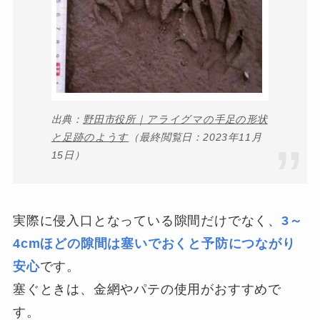
出典：
野田市役所｜アライグマの手足の形状
と足跡のようす
（最終閲覧日：2023年11月
15日）
実際に侵入口となっている隙間だけでなく、
3～
4cmほどの隙間は塞いでおくと予防につながり
安心
です。
塞ぐときは、金網やパテの使用がおすすめで
す。