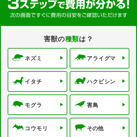
害獣の
種類
は？
ネズミ
アライグマ
イタチ
ハクビシン
モグラ
害鳥
コウモリ
その他