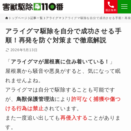
通話無料
トップページ
記事一覧
アライグマ
アライグマ駆除を自分で成功させる手順！再発
アライグマ駆除を自分で成功させる手
順！再発を防ぐ対策まで徹底解説
2026年5月13日
「
アライグマが屋根裏に住み着いている！
」
屋根裏から騒音や悪臭がすると、気になって眠
れませんよね。
アライグマは自分で駆除することも可能です
が、
鳥獣保護管理法
により
許可なく捕獲や傷つ
ける行為は禁止
されています。
また一度追い出しても
再侵入する
ことがありま
す。