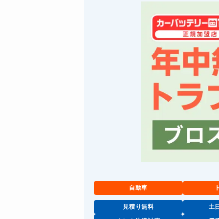
自動車
見積り無料
土