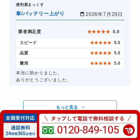
​便利屋まっくす
車/バッテリー上がり
2026年7月29日
業者満足度
★
★
★
★
★
5.0
スピード
★
★
★
★
★
5.0
品質
★
★
★
★
★
5.0
費用
★
★
★
★
★
5.0
本当に助かりました。
ありがとうございました。
もっと見る
0120-849-105
墨田区のロードサービスの相談事例