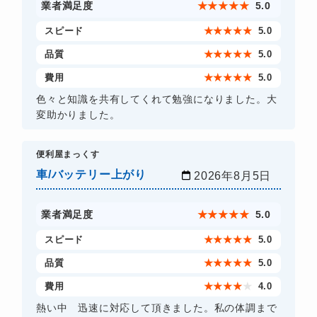
業者満足度
★
★
★
★
★
5.0
スピード
★
★
★
★
★
5.0
品質
★
★
★
★
★
5.0
費用
★
★
★
★
★
5.0
色々と知識を共有してくれて勉強になりました。大
変助かりました。
​便利屋まっくす
車/バッテリー上がり
2026年8月5日
業者満足度
★
★
★
★
★
5.0
スピード
★
★
★
★
★
5.0
品質
★
★
★
★
★
5.0
費用
★
★
★
★
★
4.0
熱い中 迅速に対応して頂きました。私の体調まで