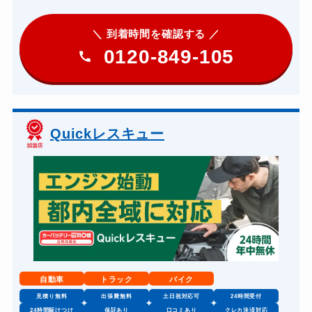
＼ 到着時間を確認する ／
0120-849-105
Quickレスキュー
自動車
トラック
バイク
見積り無料
出張費無料
土日祝対応可
24時間受付
24時間駆けつけ
保証あり
口コミあり
クレカ決済対応