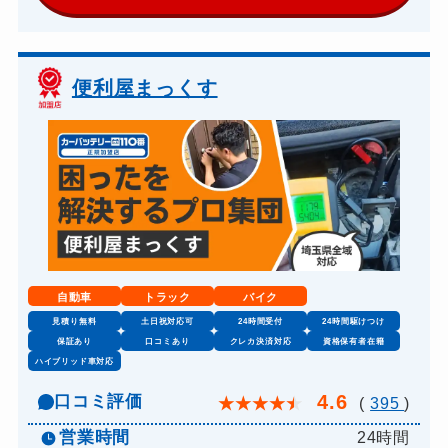
​便利屋まっくす
自動車
トラック
バイク
見積り無料
土日祝対応可
24時間受付
24時間駆けつけ
保証あり
口コミあり
クレカ決済対応
資格保有者在籍
ハイブリッド車対応
4.6
口コミ評価
★
★
★
★
★
(
395
)
営業時間
24時間