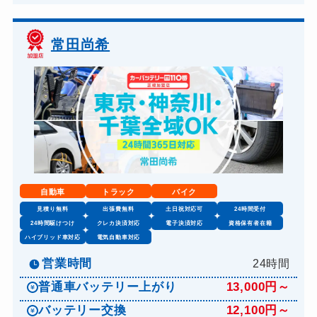
常田尚希
自動車
トラック
バイク
見積り無料
出張費無料
土日祝対応可
24時間受付
24時間駆けつけ
クレカ決済対応
電子決済対応
資格保有者在籍
ハイブリッド車対応
電気自動車対応
営業時間
24時間
普通車バッテリー上がり
13,000円～
バッテリー交換
12,100円～