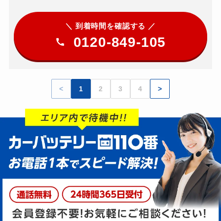
＼ 到着時間を確認する ／
0120-849-105
<
1
2
3
4
>