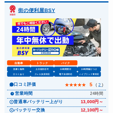
街の便利屋BSY
自動車
トラック
バイク
見積り無料
土日祝対応可
24時間受付
24時間駆けつけ
口コミあり
クレカ決済対応
電子決済対応
ハイブリッド車対応
5
口コミ評価
★
★
★
★
★
(
2
)
営業時間
24時間
普通車バッテリー上がり
13,000円～
バッテリー交換
12,100円～