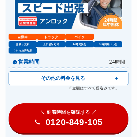
自動車
トラック
バイク
見積り無料
土日祝対応可
24時間受付
24時間駆けつけ
クレカ決済対応
営業時間
24時間
その他の料金を見る
※金額はすべて税込みです。
＼ 到着時間を確認する ／
0120-849-105