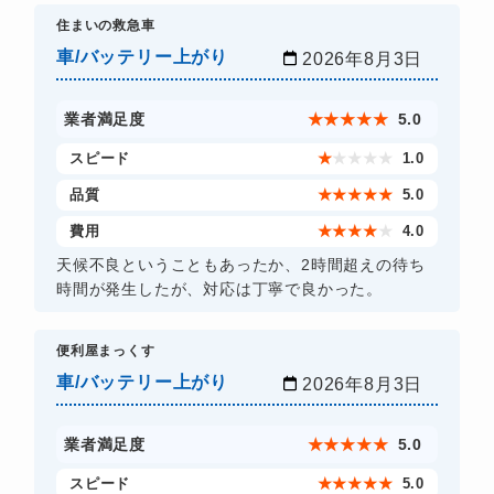
住まいの救急車
車/バッテリー上がり
2026年8月3日
業者満足度
★
★
★
★
★
5.0
スピード
★
★
★
★
★
1.0
品質
★
★
★
★
★
5.0
費用
★
★
★
★
★
4.0
天候不良ということもあったか、2時間超えの待ち
時間が発生したが、対応は丁寧で良かった。
​便利屋まっくす
車/バッテリー上がり
2026年8月3日
業者満足度
★
★
★
★
★
5.0
スピード
★
★
★
★
★
5.0