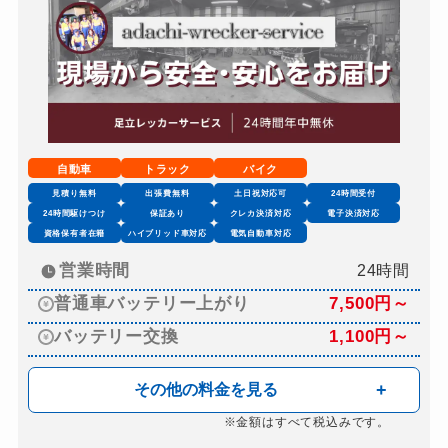
自動車
トラック
バイク
見積り無料
出張費無料
土日祝対応可
24時間受付
24時間駆けつけ
保証あり
クレカ決済対応
電子決済対応
資格保有者在籍
ハイブリッド車対応
電気自動車対応
営業時間
24時間
普通車バッテリー上がり
7,500円～
バッテリー交換
1,100円～
その他の料金を見る
※金額はすべて税込みです。