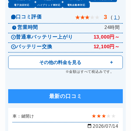
電子決済対応
ハイブリッド車対応
電気自動車対応
3
口コミ評価
★
★
★
★
★
(
1
)
営業時間
24時間
普通車バッテリー上がり
13,000円～
バッテリー交換
12,100円～
その他の料金を見る
※金額はすべて税込みです。
最新の口コミ
★
★
★
★
★
車：鍵開け
2026/07/14