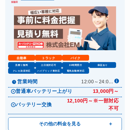
自動車
トラック
バイク
見積り無料
土日祝対応可
24時間受付
保証あり
クレカ決済対応
ハイブリッド車対応
電気自動車対応
営業時間
12:00～24:0...
普通車バッテリー上がり
13,000円～
12,100円～※一部対応
バッテリー交換
不可
その他の料金を見る