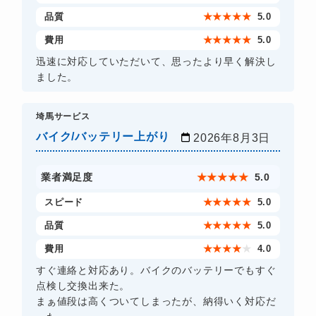
品質
★
★
★
★
★
5.0
費用
★
★
★
★
★
5.0
迅速に対応していただいて、思ったより早く解決し
ました。
埼馬サービス
バイク/バッテリー上がり
2026年8月3日
業者満足度
★
★
★
★
★
5.0
スピード
★
★
★
★
★
5.0
品質
★
★
★
★
★
5.0
費用
★
★
★
★
★
4.0
すぐ連絡と対応あり。バイクのバッテリーでもすぐ
点検し交換出来た。
まぁ値段は高くついてしまったが、納得いく対応だ