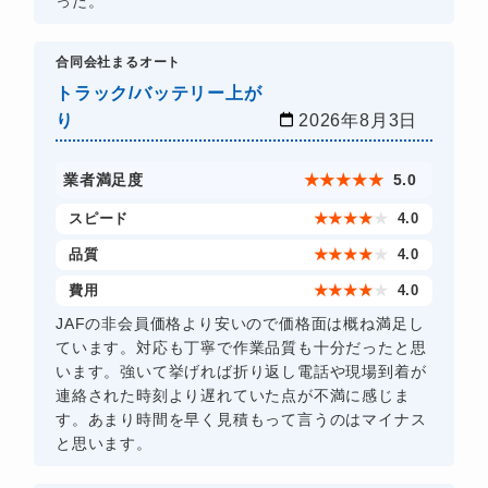
った。
合同会社まるオート
トラック/バッテリー上が
り
2026年8月3日
業者満足度
★
★
★
★
★
5.0
スピード
★
★
★
★
★
4.0
品質
★
★
★
★
★
4.0
費用
★
★
★
★
★
4.0
JAFの非会員価格より安いので価格面は概ね満足し
ています。対応も丁寧で作業品質も十分だったと思
います。強いて挙げれば折り返し電話や現場到着が
連絡された時刻より遅れていた点が不満に感じま
す。あまり時間を早く見積もって言うのはマイナス
と思います。