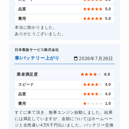
品質
★
★
★
★
★
5.0
費用
★
★
★
★
★
5.0
本当に助かりました。
ありがとうございました。
日本救急サービス株式会社
車/バッテリー上がり
2026年7月28日
業者満足度
★
★
★
★
★
4.0
スピード
★
★
★
★
★
4.0
品質
★
★
★
★
★
4.0
費用
★
★
★
★
★
1.0
すぐに来て頂き、無事エンジン始動しました。結果
には満足していますが、金額についてはホームペー
ジと全然違い4万5千円払いました。バッテリー交換