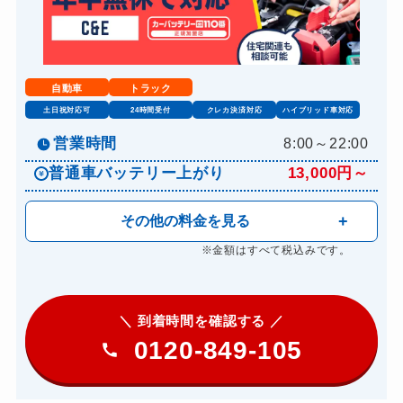
自動車
トラック
土日祝対応可
24時間受付
クレカ決済対応
ハイブリッド車対応
営業時間
8:00～22:00
普通車バッテリー上がり
13,000円～
その他の料金を見る
※金額はすべて税込みです。
＼ 到着時間を確認する ／
0120-849-105