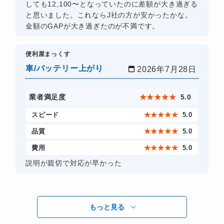
しても12,100〜となっていたのに差額が大き過ぎる
と思いました。これならJ社の方が安かったかな。
金額のGAPが大き過ぎたのが不満です。
​便利屋まっくす
車/バッテリー上がり
2026年7月28日
業者満足度
★
★
★
★
★
5.0
スピード
★
★
★
★
★
5.0
品質
★
★
★
★
★
5.0
費用
★
★
★
★
★
5.0
説明が親切で対応が早かった
もっと見る