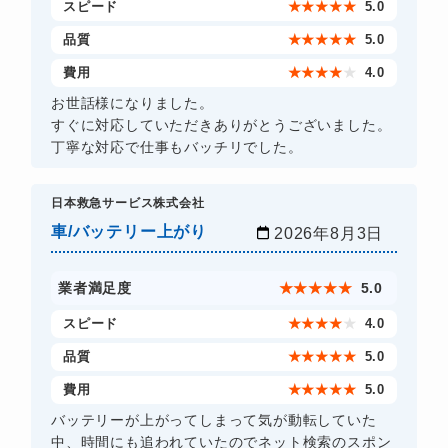
スピード
★
★
★
★
★
5.0
品質
★
★
★
★
★
5.0
費用
★
★
★
★
★
4.0
お世話様になりました。
すぐに対応していただきありがとうございました。
丁寧な対応で仕事もバッチリでした。
日本救急サービス株式会社
車/バッテリー上がり
2026年8月3日
業者満足度
★
★
★
★
★
5.0
スピード
★
★
★
★
★
4.0
品質
★
★
★
★
★
5.0
費用
★
★
★
★
★
5.0
バッテリーが上がってしまって気が動転していた
中、時間にも追われていたのでネット検索のスポン