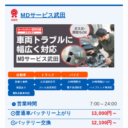
MDサービス武田
自動車
トラック
バイク
見積り無料
土日祝対応可
24時間受付
24時間駆けつけ
保証あり
クレカ決済対応
電子決済対応
ハイブリッド車対応
電気自動車対応
営業時間
7:00～24:00
普通車バッテリー上がり
13,000円～
バッテリー交換
12,100円～