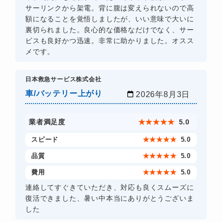
サーリンクから架電。背に腹は変えられないので高
額になることを覚悟しましたが、いい意味で大いに
裏切られました。良心的な価格なだけでなく、サー
ビスも良好かつ迅速。非常に助かりました。オスス
メです。
日本救急サービス株式会社
車/バッテリー上がり
2026年8月3日
業者満足度
★
★
★
★
★
5.0
スピード
★
★
★
★
★
5.0
品質
★
★
★
★
★
5.0
費用
★
★
★
★
★
5.0
連絡してすぐきていただき、対応も良くスムーズに
復活できました、暑い中本当にありがとうございま
した