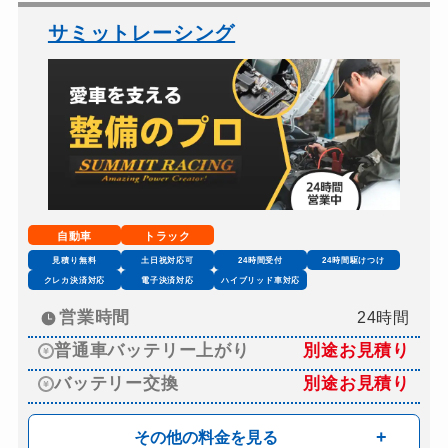
サミットレーシング
自動車
トラック
見積り無料
土日祝対応可
24時間受付
24時間駆けつけ
クレカ決済対応
電子決済対応
ハイブリッド車対応
営業時間
24時間
普通車バッテリー上がり
別途お見積り
バッテリー交換
別途お見積り
その他の料金を見る